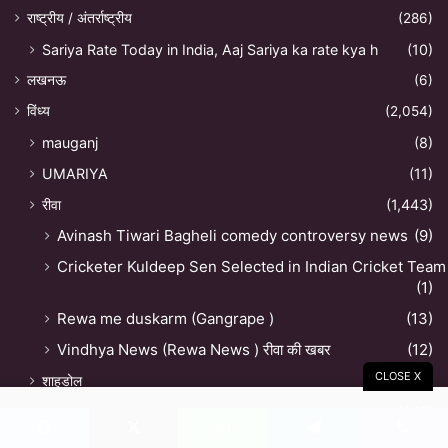
राष्ट्रीय / अंतर्राष्ट्रीय
(286)
Sariya Rate Today in India, Aaj Sariya ka rate kya h
(10)
लखनऊ
(6)
विंध्य
(2,054)
mauganj
(8)
UMARIYA
(11)
रीवा
(1,443)
Avinash Tiwari Bagheli comedy controversy news
(9)
Cricketer Kuldeep Sen Selected in Indian Cricket Team
(1)
Rewa me duskarm (Gangrape )
(13)
Vindhya News (Rewa News ) रीवा की खबर
(12)
CLOSE X
शाहडोल
(13)
सतना
(145)
सिंगरौली
(37)
Facebook
X
WhatsApp
Telegram
Viber