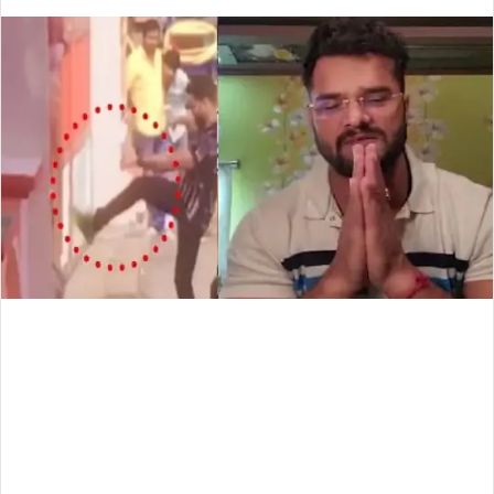
an
email