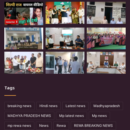
Tags
breaking news
Hindi news
Latest news
Madhyapradesh
MADHYA PRADESH NEWS
Mp latest news
Mp news
mp rewa news
News
Rewa
REWA BREAKING NEWS