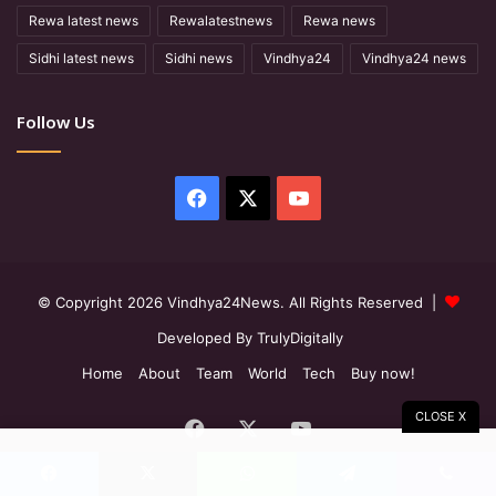
Rewa latest news
Rewalatestnews
Rewa news
Sidhi latest news
Sidhi news
Vindhya24
Vindhya24 news
Follow Us
Facebook
X
YouTube
© Copyright 2026 Vindhya24News. All Rights Reserved |
Developed By TrulyDigitally
Home
About
Team
World
Tech
Buy now!
CLOSE X
Facebook
X
YouTube
Facebook
X
WhatsApp
Telegram
Viber