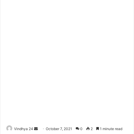
Send
Vindhya 24
October 7, 2021
0
2
1 minute read