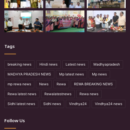
Tags
breaking news
Hindi news
Latest news
Madhyapradesh
MADHYA PRADESH NEWS
Mp latest news
Mp news
mp rewa news
News
Rewa
REWA BREAKING NEWS
Rewa latest news
Rewalatestnews
Rewa news
Sidhi latest news
Sidhi news
Vindhya24
Vindhya24 news
Follow Us