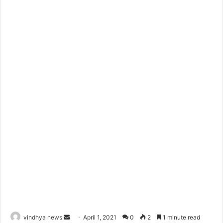
Send
vindhya news
April 1, 2021
0
2
1 minute read