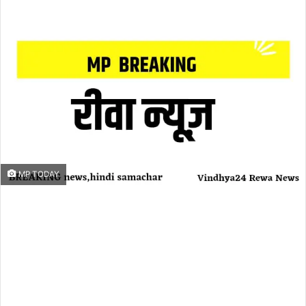
an
email
MP TODAY