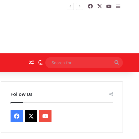
Facebook
X
YouTube
Sidebar
Random Article
Switch skin
Search
for
Follow Us
Facebook
X
YouTube