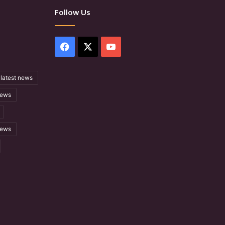
Follow Us
Facebook
X
YouTube
latest news
ews
news