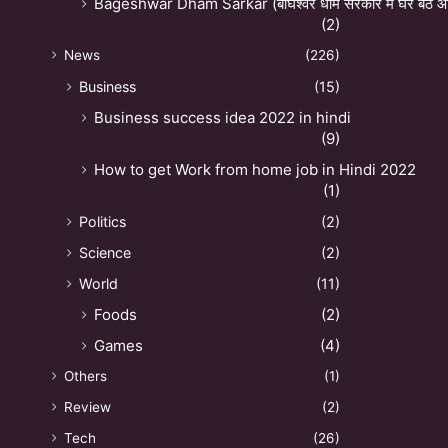
Bageshwar Dham Sarkar (बाघेश्वर धाम सरकार में घर बैठे ऑन
(2)
News
(226)
Business
(15)
Business success idea 2022 in hindi
(9)
How to get Work from home job in Hindi 2022
(1)
Politics
(2)
Science
(2)
World
(11)
Foods
(2)
Games
(4)
Others
(1)
Review
(2)
Tech
(26)