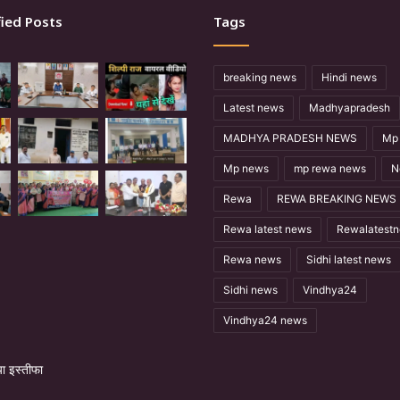
ied Posts
Tags
breaking news
Hindi news
Latest news
Madhyapradesh
MADHYA PRADESH NEWS
Mp 
Mp news
mp rewa news
N
Rewa
REWA BREAKING NEWS
Rewa latest news
Rewalatest
Rewa news
Sidhi latest news
Sidhi news
Vindhya24
Vindhya24 news
 इस्तीफा